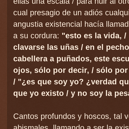
ellas una escala / para huir al ot
cual presagio de un adiós cualqui
angustia existencial hacía llama
a su cordura:
"esto es la vida, /
clavarse las uñas / en el pecho
cabellera a puñados, este escu
ojos, sólo por decir, / sólo por
/ "¿es que soy yo? ¿verdad qu
que yo existo / y no soy la pes
Cantos profundos y hoscos, tal v
abismales, llamando a ser la exis